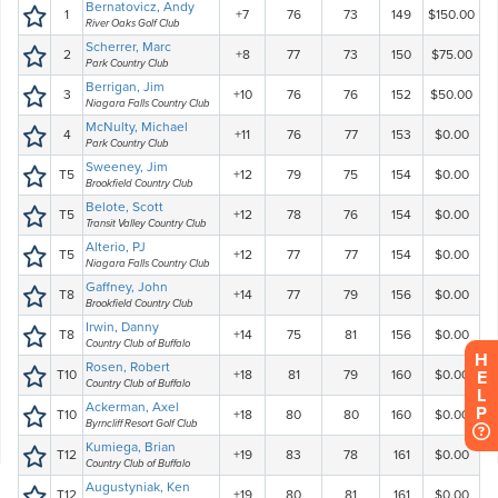
H
E
L
P