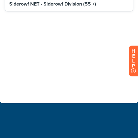
H
E
L
P