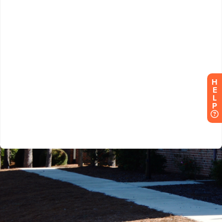
H
E
L
P