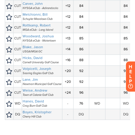
H
E
L
P