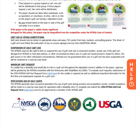
H
E
L
P