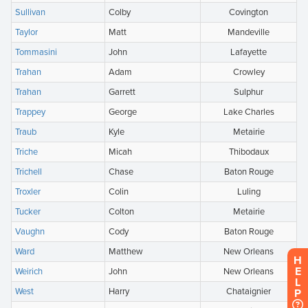
H
E
L
P