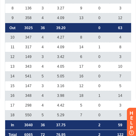
H
E
L
P