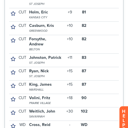
H
E
L
P