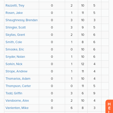
H
E
L