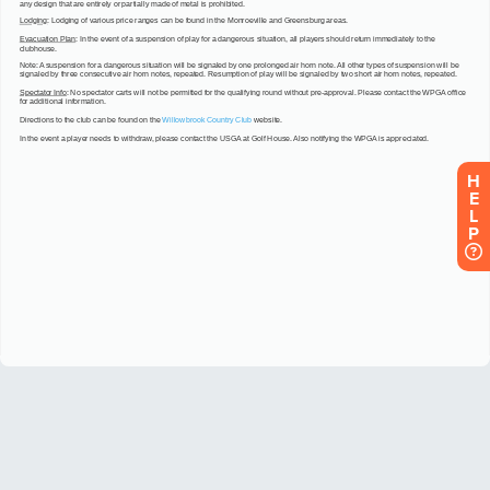
H
E
L
P