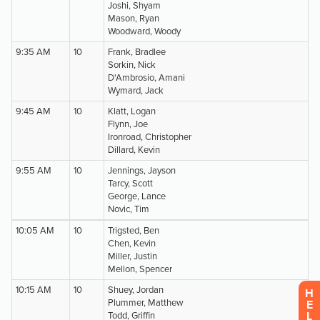
H
E
L