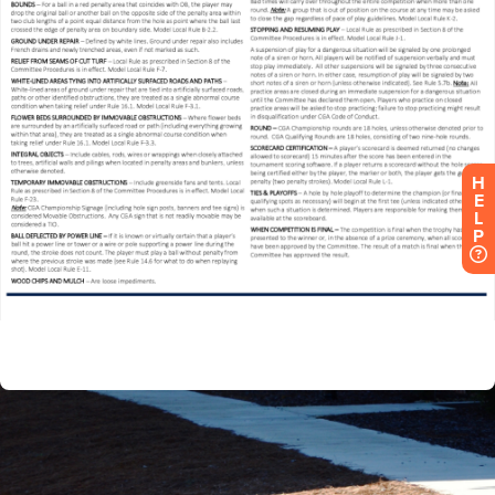
H
E
L
P