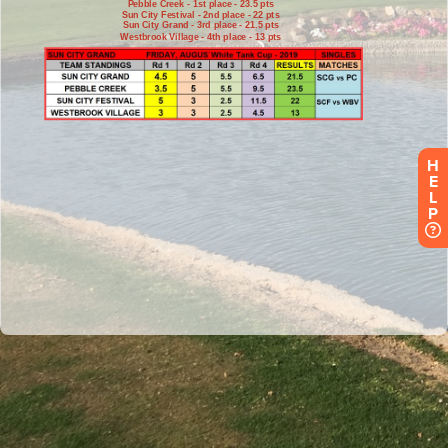
H
E
L
P