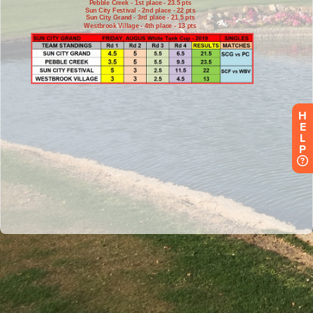
H
E
L
P