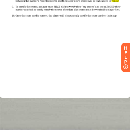
H
E
L
P