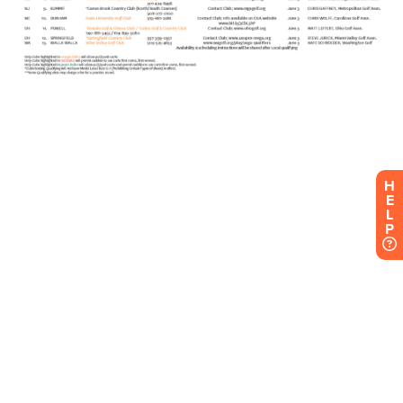
H
E
L
P