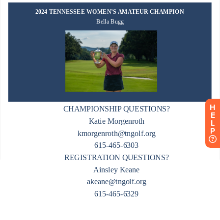
H
E
L
P