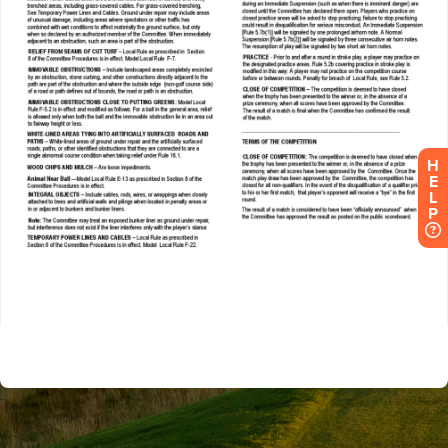
H
E
L
P