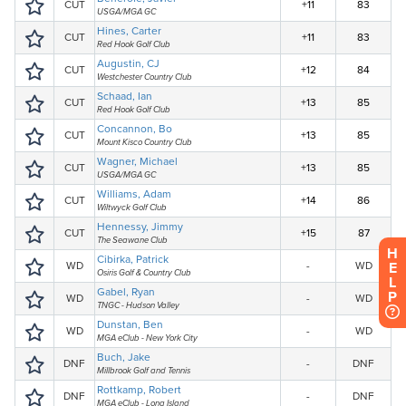
H
E
L
P