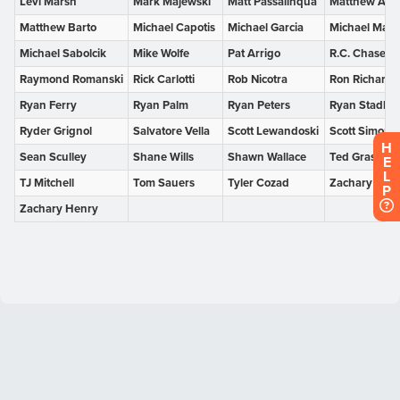
H
E
L
P