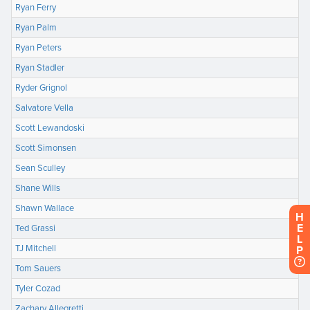
H
E
L
P