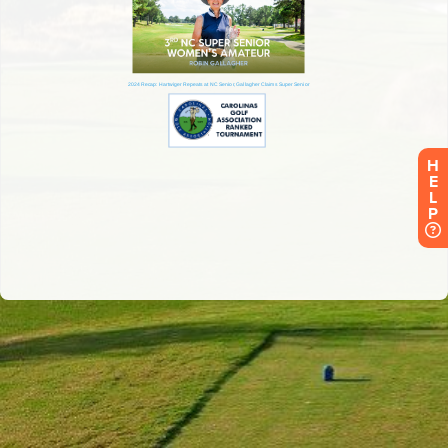
H
E
L
P