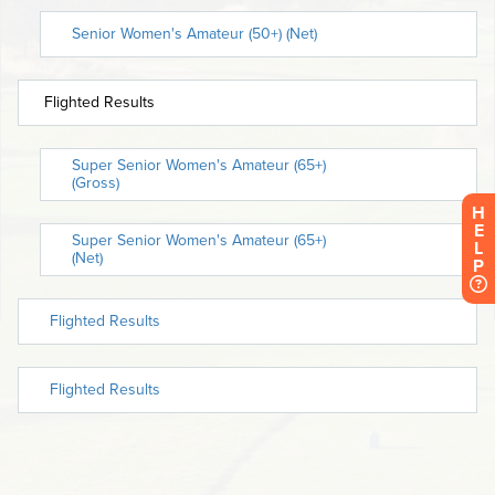
H
E
L
P