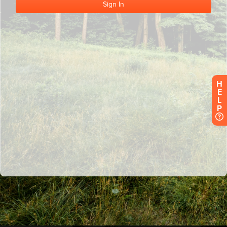
H
E
L
P