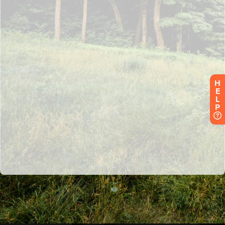
H
E
L
P