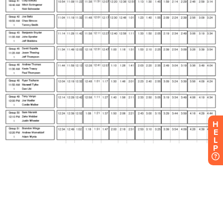
H
E
L
P