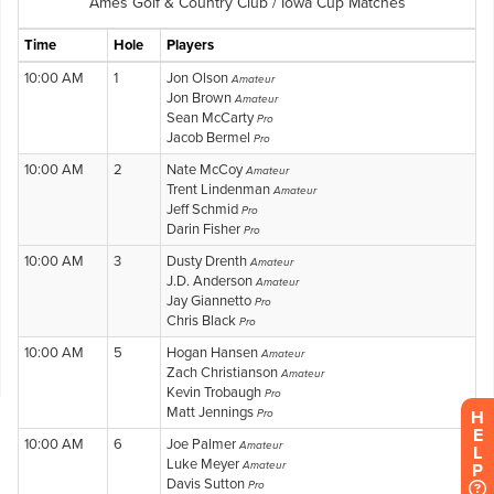
H
E
L
P