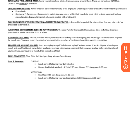
H
E
L
P