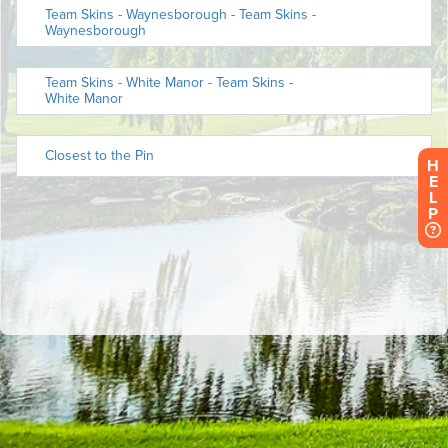
H
E
L
P