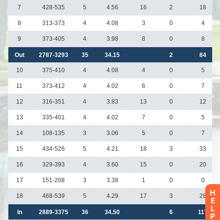
H
E
L
P