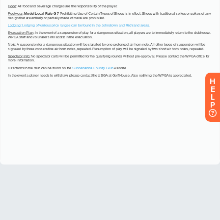
H
E
L
P