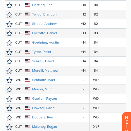
H
E
L