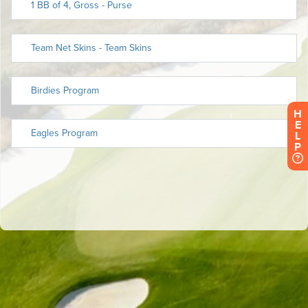
H
E
L
P