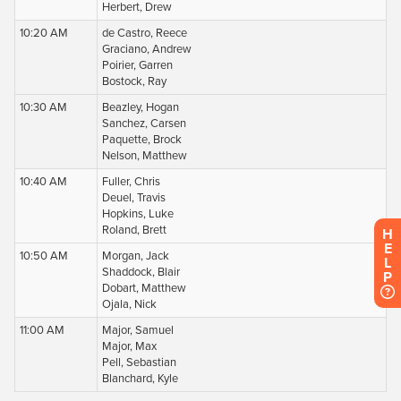
H
E
L
P