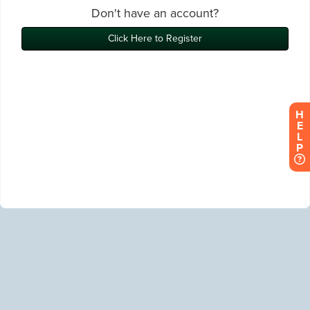
H
E
L
P