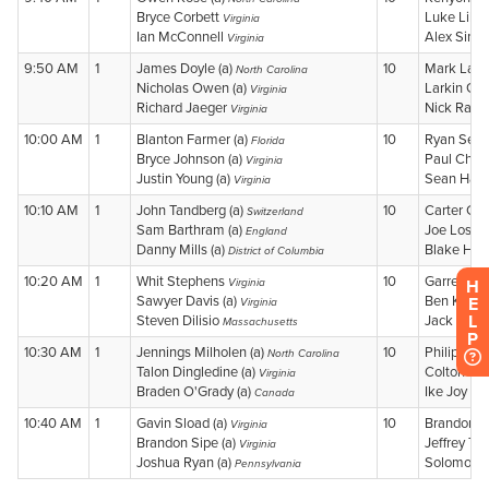
H
E
L
P