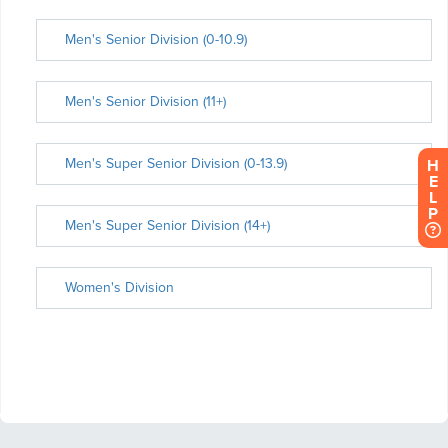
H
E
L
P