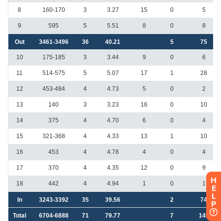
H
E
L
P