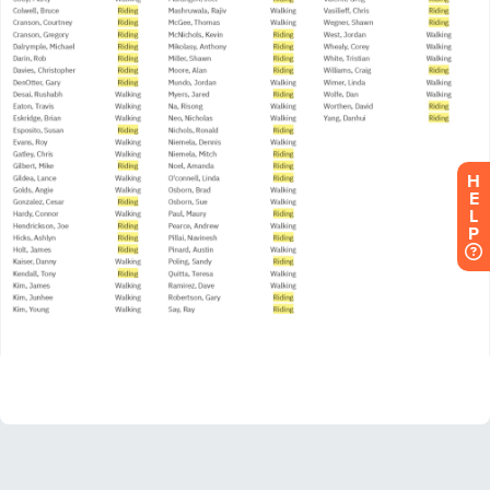
H
E
L
P