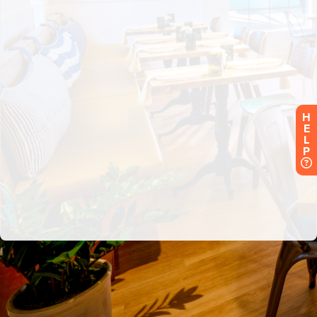
H
E
L
P