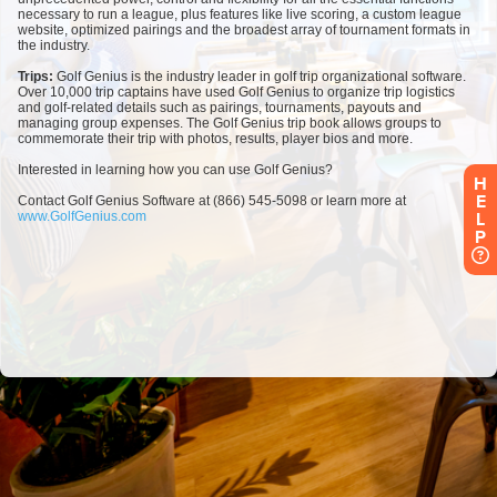
H
E
L
P