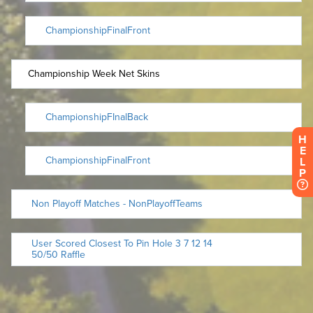
H
E
L
P