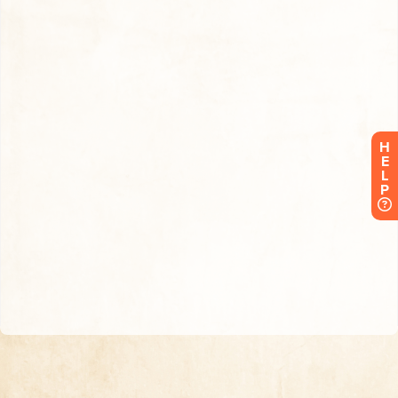
H
E
L
P