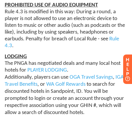
H
E
L
P