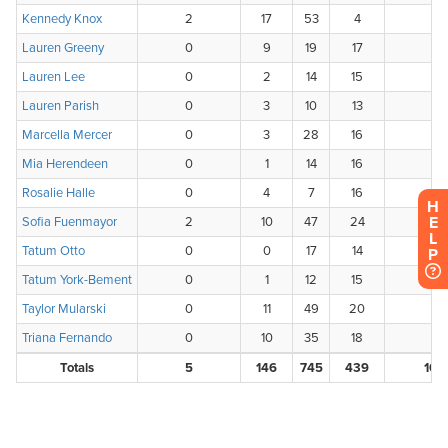
H
E
L
P