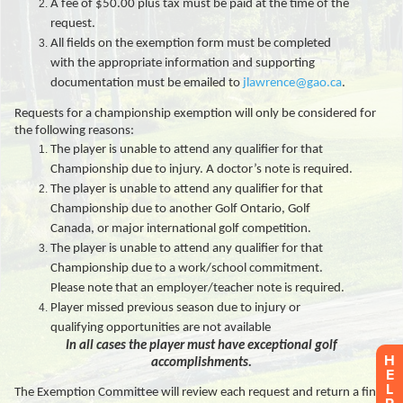
H
E
L