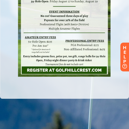
H
E
L
P