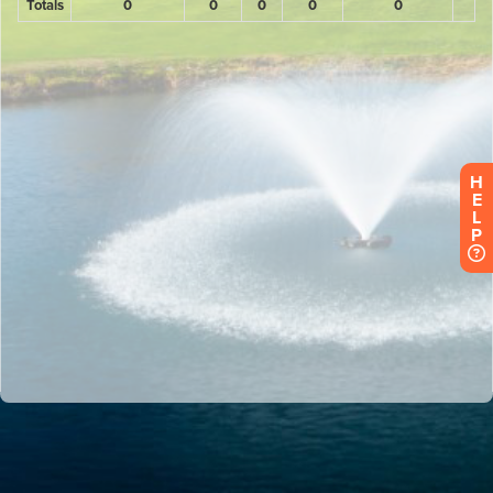
H
E
L
P