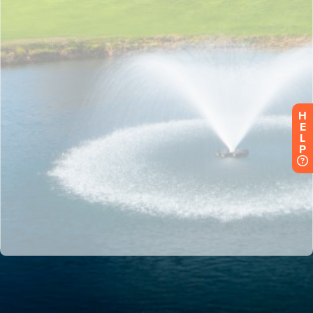
H
E
L
P