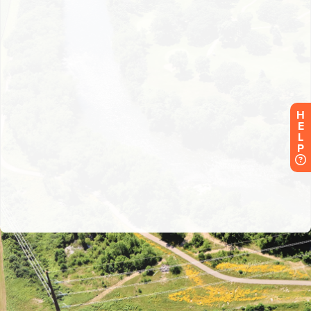
H
E
L
P